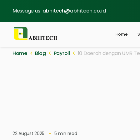
Message us
abhitech@abhitech.co.id
Home
S
Home
Blog
Payroll
10 Daerah dengan UMR Tert
22 August 2025
5
min read