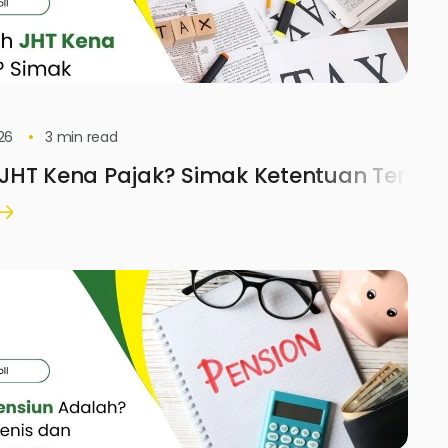
26
3
min read
JHT Kena Pajak? Simak Ketentuan Terba