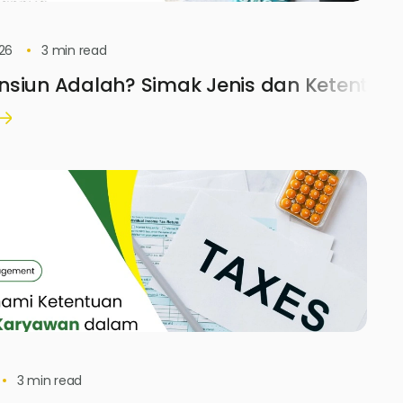
26
3
min read
nsiun Adalah? Simak Jenis dan Ketentua
3
min read