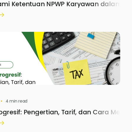
i Ketentuan NPWP Karyawan dalam Dun
4
min read
ogresif: Pengertian, Tarif, dan Cara Meng