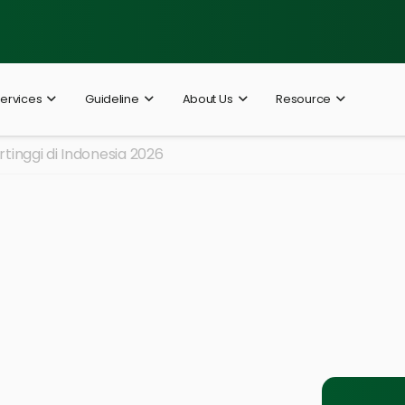
ervices
Guideline
About Us
Resource
inggi di Indonesia 2026