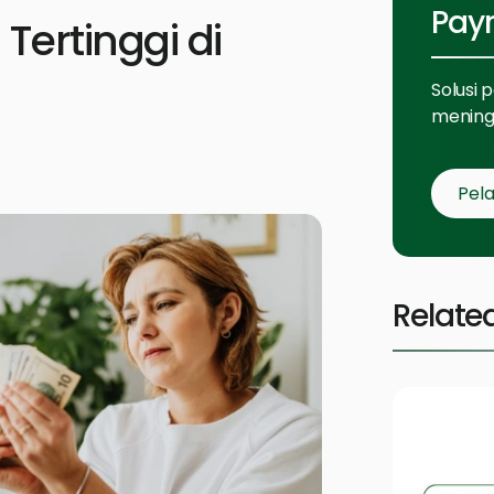
Payr
ertinggi di
Solusi 
meningk
Pela
Relate