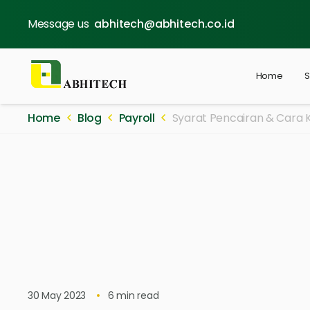
Message us
abhitech@abhitech.co.id
Home
S
Home
Blog
Payroll
Syarat Pencairan & Cara 
30 May 2023
6
min read