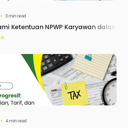
3
min read
i Ketentuan NPWP Karyawan dalam Dun
4
min read