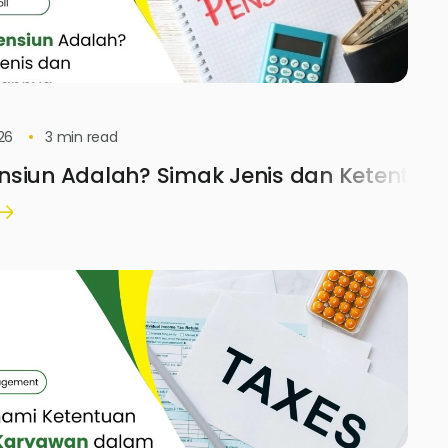
26
3
min read
nsiun Adalah? Simak Jenis dan Ketentua