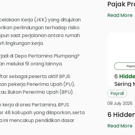
Pajak Pr
Read More
lakaan Kerja (JKK) yang ditujukan
rikan perlindungan terhadap risiko
upun saat perjalanan antara rumah
h lingkungan kerja.
rjadi di Depo Pertamina Plumpang?
n melukai 51 orang lainnya.
ftar sebagai peserta aktif BPJS
kan pekerja Penerima Upah (PU),
atau Bukan Penerima Upah (BPU).
Payroll
08 July 2026
 kerja di area Pertamina, BPJS
48 kali upah yang dilaporkan, serta
6 Hidde
a ini mencakup pendidikan dasar
Read More
.