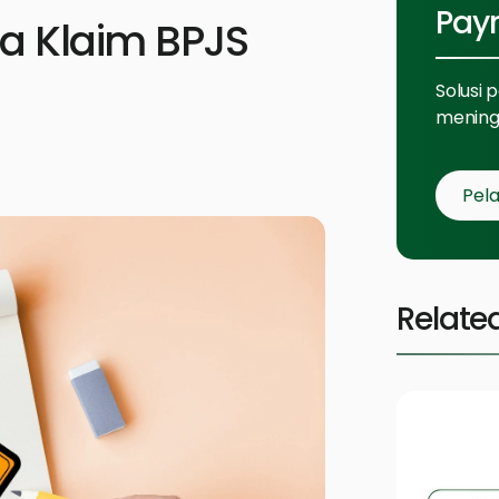
Payr
a Klaim BPJS
Solusi 
meningk
Pela
Relate