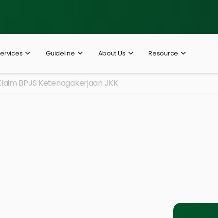
ervices
Guideline
About Us
Resource
Klaim BPJS Ketenagakerjaan JKK