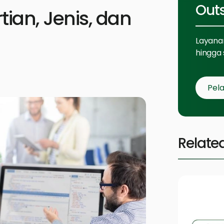
Out
ian, Jenis, dan
Layanan
hingga 
Pela
Relate