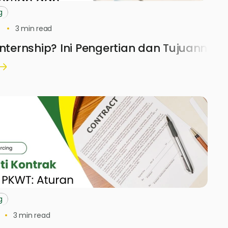
g
3
min read
Internship? Ini Pengertian dan Tujuannya
g
3
min read