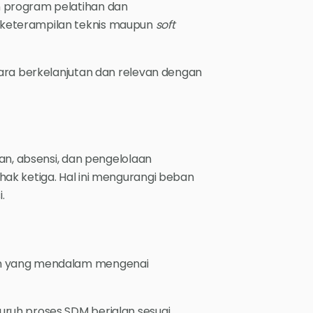
 program pelatihan dan
keterampilan teknis maupun
soft
cara berkelanjutan dan relevan dengan
an, absensi, dan pengelolaan
ak ketiga. Hal ini mengurangi beban
.
an yang mendalam mengenai
ruh proses SDM berjalan sesuai