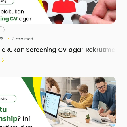
g
26
3
min read
akukan Screening CV agar Rekrutmen Lebi