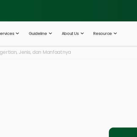
ervices
Guideline
About Us
Resource
gertian, Jenis, dan Manfaatnya