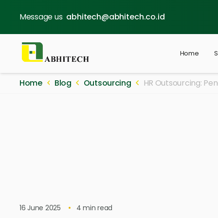
Message us
abhitech@abhitech.co.id
Home
S
Home
Blog
Outsourcing
HR Outsourcing: Pen
16 June 2025
4
min read