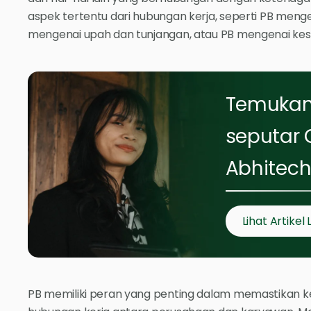
aspek tertentu dari hubungan kerja, seperti PB meng
mengenai upah dan tunjangan, atau PB mengenai kes
Temukan 
seputar 
Abhitech
Lihat Artikel 
PB memiliki peran yang penting dalam memastikan 