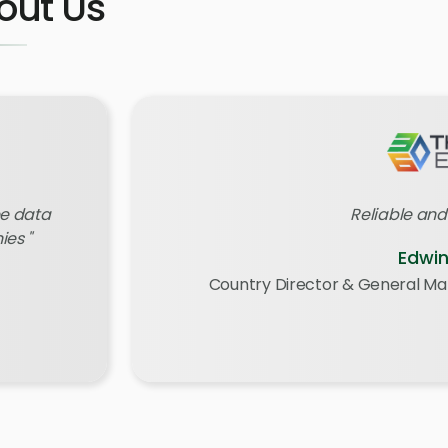
out Us
ee data
Reliable and
ies
Edwin
Country Director & General Ma