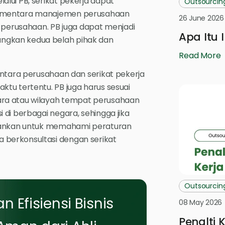
lui PB, serikat pekerja dapat
Outsourcin
sementara manajemen perusahaan
26 June 2026
erusahaan. PB juga dapat menjadi
Apa Itu 
ngkan kedua belah pihak dan
Read More
antara perusahaan dan serikat pekerja
tu tertentu. PB juga harus sesuai
ara atau wilayah tempat perusahaan
di berbagai negara, sehingga jika
arankan untuk memahami peraturan
berkonsultasi dengan serikat
Outsourcin
n Efisiensi Bisnis
08 May 2026
Penalti 