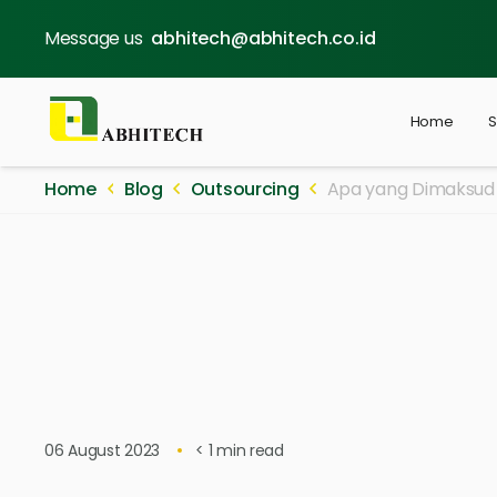
Message us
abhitech@abhitech.co.id
Home
S
Home
Blog
Outsourcing
Apa yang Dimaksud 
06 August 2023
< 1
min read