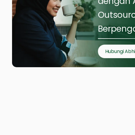
dengan A
Outsour
Berpeng
Hubungi Abh