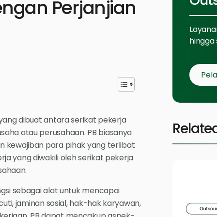
Out
ngan Perjanjian
Layanan
hingga 
Pela
yang dibuat antara serikat pekerja
Relate
usaha atau perusahaan. PB biasanya
 kewajiban para pihak yang terlibat
a yang diwakili oleh serikat pekerja
sahaan.
ngsi sebagai alat untuk mencapai
cuti, jaminan sosial, hak-hak karyawan,
akerjaan. PB dapat mencakup aspek-