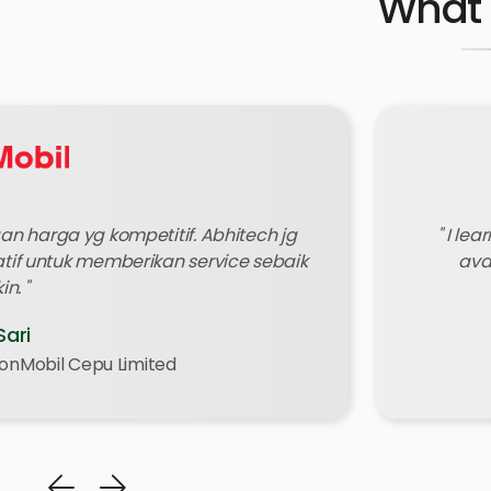
What 
n harga yg kompetitif. Abhitech jg
I lea
if untuk memberikan service sebaik
ava
in.
Sari
xxonMobil Cepu Limited