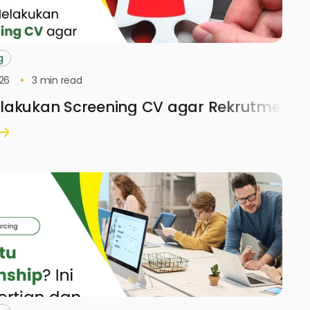
g
26
3
min read
akukan Screening CV agar Rekrutmen Lebi