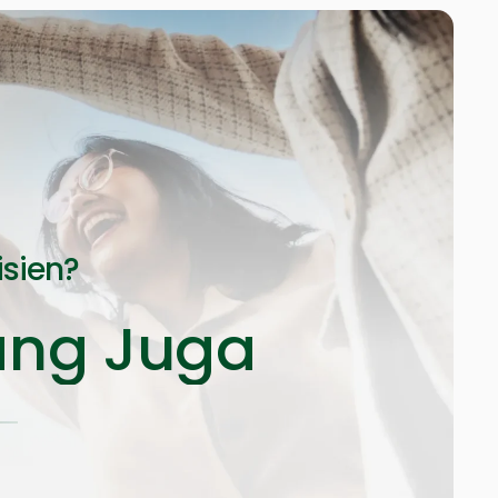
isien?
ang Juga