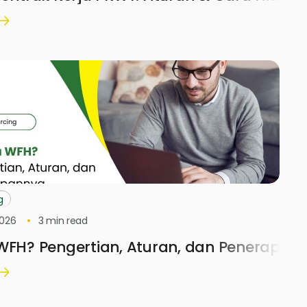
g
2026
3
min read
 WFH? Pengertian, Aturan, dan Penerapan