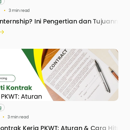
g
3
min read
Internship? Ini Pengertian dan Tujuannya
g
3
min read
Kontrak Kerja PKWT: Aturan & Cara Hitung