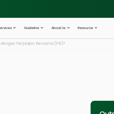
ervices
Guideline
About Us
Resource
dengan Perjanjian Bersama (PB)?