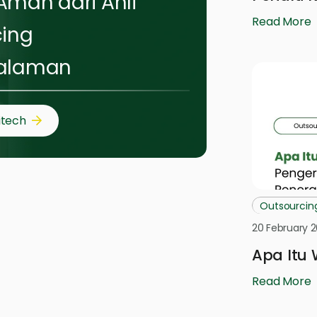
man dari Ahli
Read More
cing
alaman
itech
Outsourcin
20 February 
Apa Itu
Read More