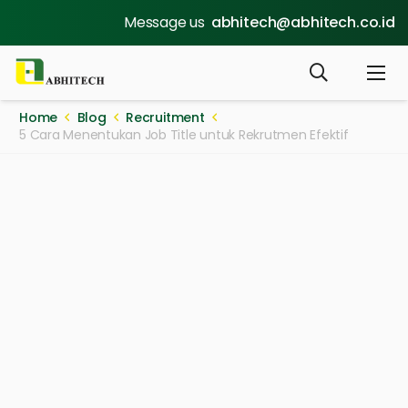
Message us
abhitech@abhitech.co.id
Home
Blog
Recruitment
5 Cara Menentukan Job Title untuk Rekrutmen Efektif