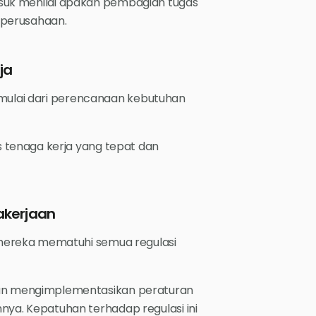
rmasuk menilai apakah pembagian tugas
 perusahaan.
ja
 mulai dari perencanaan kebutuhan
 tenaga kerja yang tepat dan
akerjaan
mereka mematuhi semua regulasi
n mengimplementasikan peraturan
innya. Kepatuhan terhadap regulasi ini