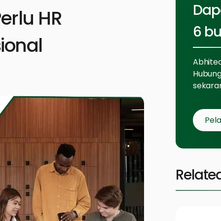
Dap
erlu HR
6 bu
ional
Abhite
Hubung
sekara
Pela
Relate