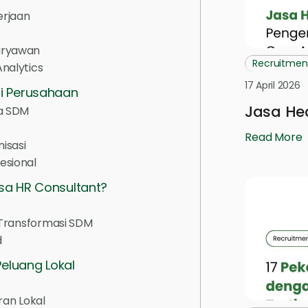
erjaan
aryawan
Recruitmen
nalytics
17 April 2026
i Perusahaan
Jasa Hea
ya SDM
Read More
isasi
esional
sa HR Consultant?
u Transformasi SDM
d
eluang Lokal
an Lokal