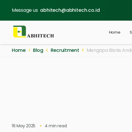
Message us
abhitech@abhitech.co.id
Home
S
Home
Blog
Recruitment
Mengapa Bisnis Anda
16 May 2025
4
min read