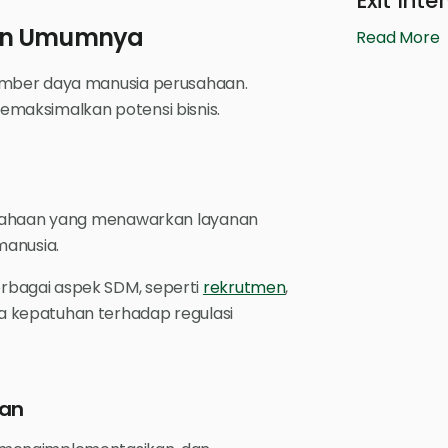
Exit Int
ran Umumnya
Read More
umber daya manusia perusahaan.
maksimalkan potensi bisnis.
usahaan yang menawarkan layanan
manusia.
bagai aspek SDM, seperti
rekrutmen
,
 kepatuhan terhadap regulasi
aan