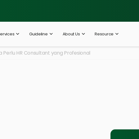
ervices
Guideline
About Us
Resource
 Perlu HR Consultant yang Profesional