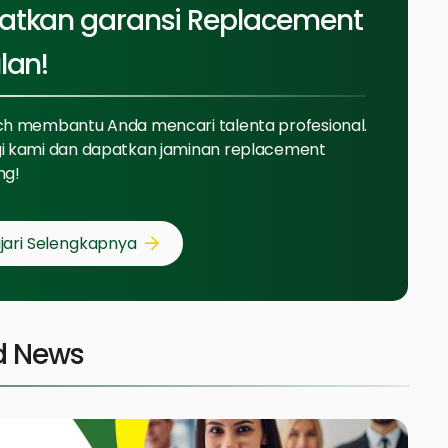
atkan garansi Replacement
lan!
ch membantu Anda mencari talenta profesional.
i kami dan dapatkan jaminan replacement
ng!
jari Selengkapnya
d News