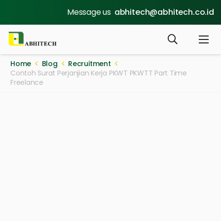
Message us
abhitech@abhitech.co.id
Home
Blog
Recruitment
Contoh Surat Perjanjian Kerja PKWT PKWTT Part Time
Freelance