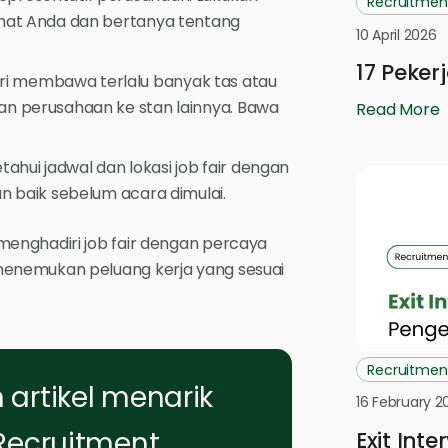
Recruitmen
minat Anda dan bertanya tentang
10 April 2026
17 Peker
ri membawa terlalu banyak tas atau
an perusahaan ke stan lainnya. Bawa
Read More
hui jadwal dan lokasi job fair dengan
an baik sebelum acara dimulai.
enghadiri job fair dengan percaya
menemukan peluang kerja yang sesuai
Recruitmen
artikel menarik
16 February 2
Recruitment
Exit Int