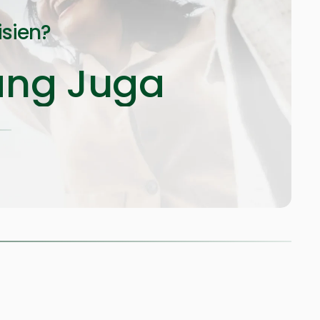
isien?
ang Juga