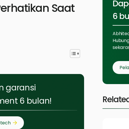
Dap
erhatikan Saat
6 bu
Abhite
Hubung
sekara
Pela
n garansi
Relate
ent 6 bulan!
itech