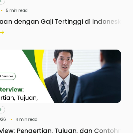
t
5
min read
jaan dengan Gaji Tertinggi di Indonesia 2
t
026
4
min read
erview: Pengertian, Tujuan, dan Contohnya