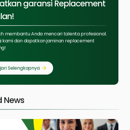
atkan garansi Replacement
lan!
ch membantu Anda mencari talenta profesional.
i kami dan dapatkan jaminan replacement
ng!
jari Selengkapnya
d News