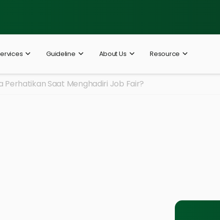
ervices
Guideline
About Us
Resource
 Perhatikan Saat Menghadiri Job Fair?