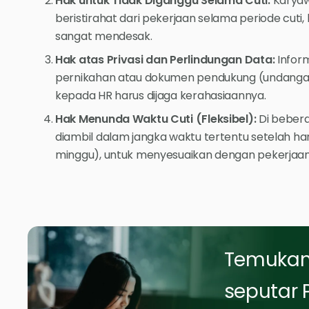
Hak untuk Tidak Diganggu Selama Cuti:
Karyaw
beristirahat dari pekerjaan selama periode cuti
sangat mendesak.
Hak atas Privasi dan Perlindungan Data:
Inform
pernikahan atau dokumen pendukung (undangan
kepada HR harus dijaga kerahasiaannya.
Hak Menunda Waktu Cuti (Fleksibel):
Di bebera
diambil dalam jangka waktu tertentu setelah ha
minggu), untuk menyesuaikan dengan pekerjaan 
Temukan 
seputar 