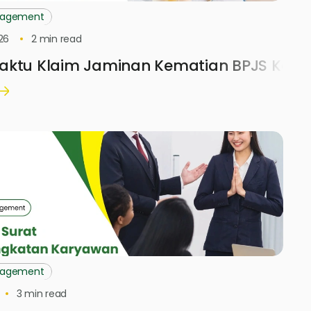
nagement
26
2
min read
aktu Klaim Jaminan Kematian BPJS Kete
nagement
3
min read