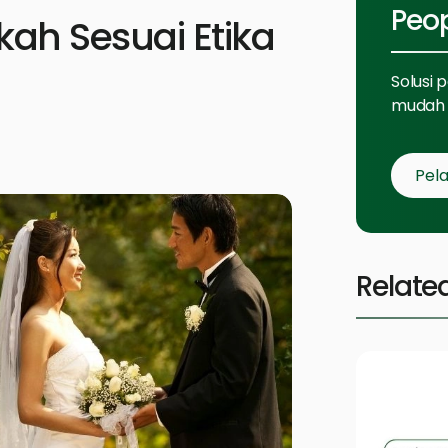
Peo
kah Sesuai Etika
Solusi 
mudah 
Pela
Relate