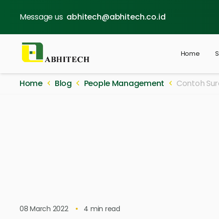
Message us
abhitech@abhitech.co.id
Home
S
Home
Blog
People Management
Contoh Sura
08 March 2022
4
min read