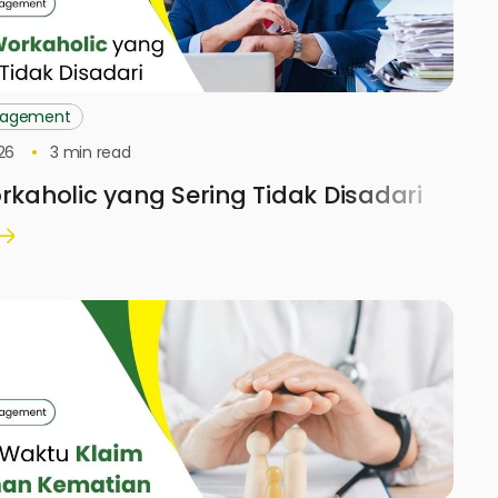
nagement
26
3
min read
orkaholic yang Sering Tidak Disadari