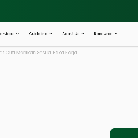
ervices
Guideline
About Us
Resource
t Cuti Menikah Sesuai Etika Kerja