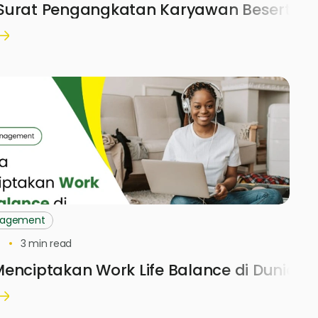
Surat Pengangkatan Karyawan Beserta 
nagement
3
min read
enciptakan Work Life Balance di Dunia Ke