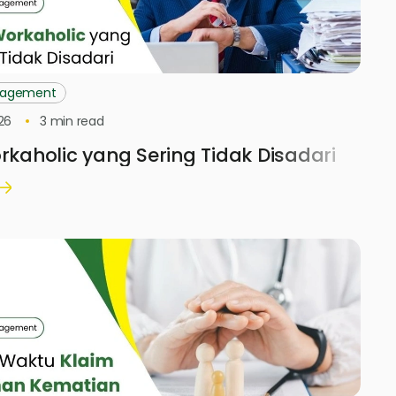
nagement
26
3
min read
orkaholic yang Sering Tidak Disadari