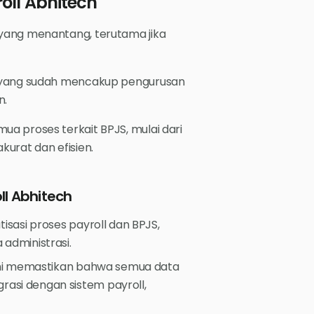
oll Abhitech
yang menantang, terutama jika
l yang sudah mencakup pengurusan
n.
a proses terkait BPJS, mulai dari
urat dan efisien.
l Abhitech
asi proses payroll dan BPJS,
administrasi.
ni memastikan bahwa semua data
rasi dengan sistem payroll,