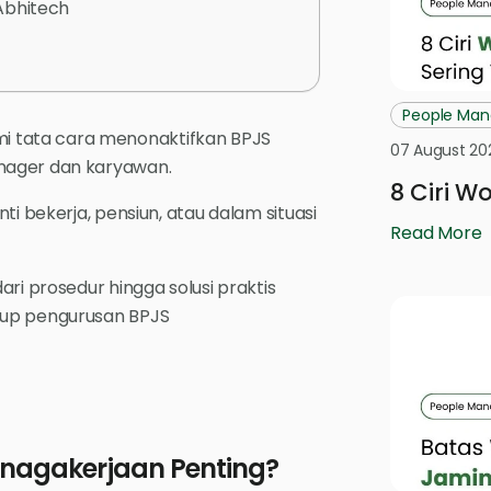
Abhitech
People Ma
 tata cara menonaktifkan BPJS
07 August 20
nager dan karyawan.
8 Ciri W
ti bekerja, pensiun, atau dalam situasi
Read More
ri prosedur hingga solusi praktis
kup pengurusan BPJS
nagakerjaan Penting?