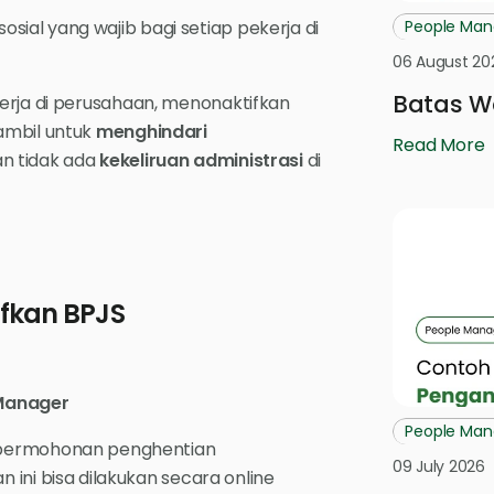
ial yang wajib bagi setiap pekerja di
People Ma
06 August 20
Batas W
erja di perusahaan, menonaktifkan
ambil untuk
menghindari
Read More
an tidak ada
kekeliruan administrasi
di
fkan BPJS
 Manager
People Ma
 permohonan penghentian
09 July 2026
ini bisa dilakukan secara online