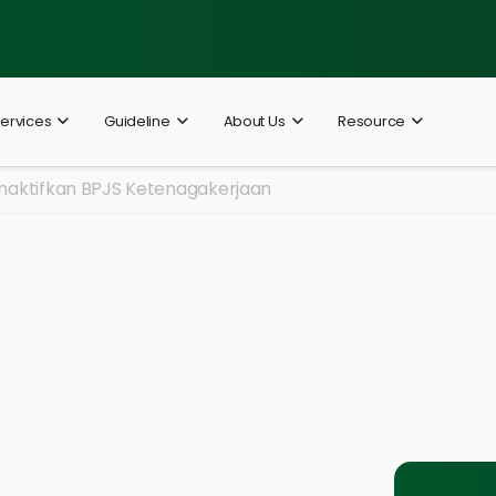
ervices
Guideline
About Us
Resource
aktifkan BPJS Ketenagakerjaan