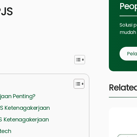
Peo
PJS
Solusi 
mudah 
Pela
Relate
jaan Penting?
S Ketenagakerjaan
S Ketenagakerjaan
itech