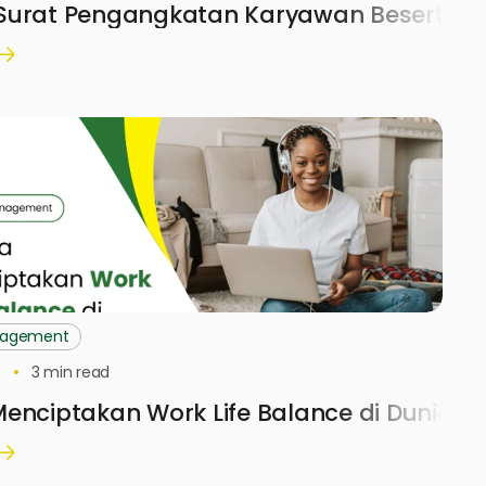
Surat Pengangkatan Karyawan Beserta 
nagement
3
min read
enciptakan Work Life Balance di Dunia Ke