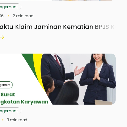
nagement
26
2
min read
aktu Klaim Jaminan Kematian BPJS Kete
nagement
3
min read