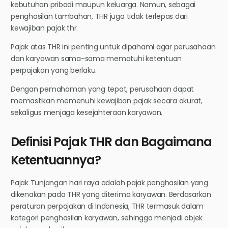
kebutuhan pribadi maupun keluarga. Namun, sebagai
penghasilan tambahan, THR juga tidak terlepas dari
kewajiban pajak thr.
Pajak atas THR ini penting untuk dipahami agar perusahaan
dan karyawan sama-sama mematuhi ketentuan
perpajakan yang berlaku.
Dengan pemahaman yang tepat, perusahaan dapat
memastikan memenuhi kewajiban pajak secara akurat,
sekaligus menjaga kesejahteraan karyawan.
Definisi Pajak THR dan Bagaimana
Ketentuannya?
Pajak Tunjangan hari raya adalah pajak penghasilan yang
dikenakan pada THR yang diterima karyawan. Berdasarkan
peraturan perpajakan di Indonesia, THR termasuk dalam
kategori penghasilan karyawan, sehingga menjadi objek