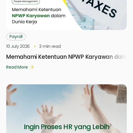
Payroll
10 July 2026
3
min read
Memahami Ketentuan NPWP Karyawan dalam D
Read More
Ingin Proses HR yang Lebih