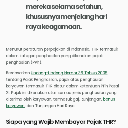
mereka selama setahun,
khususnya menjelang hari
raya keagamaan.
Menurut peraturan perpajakan di Indonesia, THR termasuk
dalam kategori penghasilan yang dikenakan pajak
penghasilan (PPh).
Berdasarkan
Undang-Undang Nomor 36 Tahun 2008
tentang Pajak Penghasilan, pajak atas penghasilan
karyawan termasuk THR diatur dalam ketentuan PPh Pasal
21. Pajak ini dikenakan atas semua jenis penghasilan yang
diterima oleh karyawan, termasuk gaji, tunjangan,
bonus
karyawan
, dan Tunjangan Hari Raya.
Siapa yang Wajib Membayar Pajak THR?