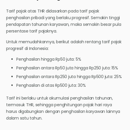
Tarif pajak atas THR didasarkan pada tarif pajak
penghasilan pribadi yang berlaku progresif. Semakin tinggi
pendapatan tahunan karyawan, maka semakin besar pula
persentase tarif pajaknya.
Untuk memudahkannya, berikut adalah rentang tarif pajak
progresif di Indonesia:
Penghasilan hingga Rp50 juta: 5%
Penghasilan antara Rp50 juta hingga Rp250 juta: 15%
Penghasilan antara Rp250 juta hingga Rp500 juta: 25%
Penghasilan di atas Rp500 juta: 30%
Tarif ini berlaku untuk akumulasi penghasilan tahunan,
termasuk THR, sehingga penghitungan pajak hari raya
harus digabungkan dengan penghasilan karyawan lainnya
dalam satu tahun.