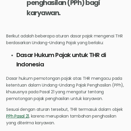
penghasilan (PPh) bagi
karyawan.
Berikut adalah beberapa aturan dasar pajak mengenai THR
berdasarkan Undang-Undang Pajak yang berlaku:
Dasar Hukum Pajak untuk THR di
Indonesia
Dasar hukum pemotongan pajak atas THR mengacu pada
ketentuan dalam Undang-Undang Pajak Penghasilan (PPh),
khususnya pada Pasal 21 yang mengatur tentang
pemotongan pajak penghasilan untuk karyawan.
Sesuai dengan aturan tersebut, THR termasuk dalam objek
PPh Pasal 21
, karena merupakan tambahan penghasilan
yang diterima karyawan.