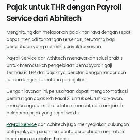
Pajak untuk THR dengan Payroll
Service dari Abhitech
Menghitung dan melaporkan pajak hari raya dengan tepat
dapat menjadi tantangan tersendiri, terutama bagi
perusahaan yang memiliki banyak karyawan.
Payroll Service dari Abhitech menawarkan solusi praktis
untuk memastikan pengelolaan pembayaran gaji,
termasuk THR dan pajaknya, berjalan dengan lancar dan
sesuai dengan ketentuan perpajakan.
Dengan layanan ini, perusahaan dapat mengotomatisasi
perhitungan pajak PPh Pasal 21 untuk seluruh karyawan,
mengurangi potensi kesalahan manual, dan menjamin
pelaporan pajak yang tepat waktu.
Payroll Service
dari Abhitech juga menyediakan dukungan
ahli pajak yang siap membantu perusahaan mematuhi
peraturan perpajakan terbaru.