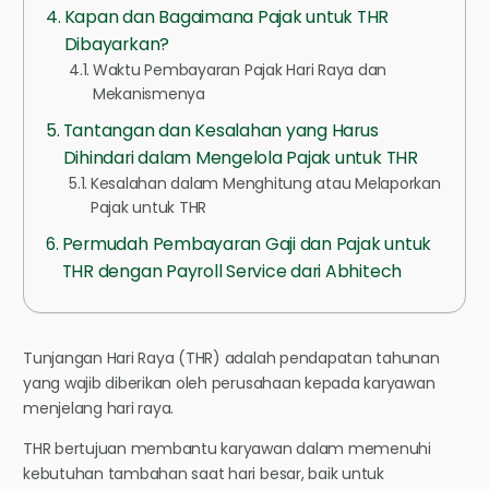
Kapan dan Bagaimana Pajak untuk THR
Dibayarkan?
Waktu Pembayaran Pajak Hari Raya dan
Mekanismenya
Tantangan dan Kesalahan yang Harus
Dihindari dalam Mengelola Pajak untuk THR
Kesalahan dalam Menghitung atau Melaporkan
Pajak untuk THR
Permudah Pembayaran Gaji dan Pajak untuk
THR dengan Payroll Service dari Abhitech
Tunjangan Hari Raya (THR) adalah pendapatan tahunan
yang wajib diberikan oleh perusahaan kepada karyawan
menjelang hari raya.
THR bertujuan membantu karyawan dalam memenuhi
kebutuhan tambahan saat hari besar, baik untuk