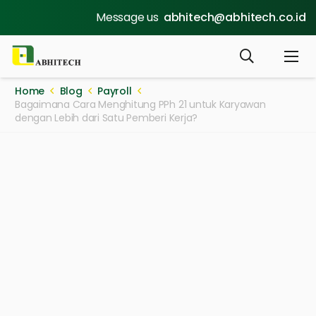
Message us
abhitech@abhitech.co.id
Home
Blog
Payroll
Bagaimana Cara Menghitung PPh 21 untuk Karyawan
dengan Lebih dari Satu Pemberi Kerja?