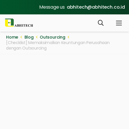
Message us
abhitech@abhitech.co.id
Home
Blog
Outsourcing
[Checklist] Memaksimalkan Keuntungan Perusahaan
dengan Outsourcing