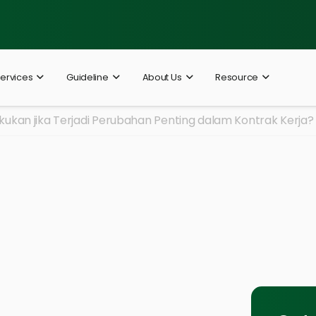
ervices
Guideline
About Us
Resource
kukan jika Terjadi Perubahan Penting dalam Kontrak Kerja?