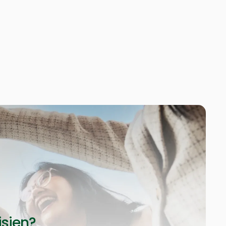
isien?