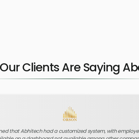
Our Clients Are Saying Ab
rned that Abhitech had a customized system, with employ
ilable on a dashboard not available among other compan