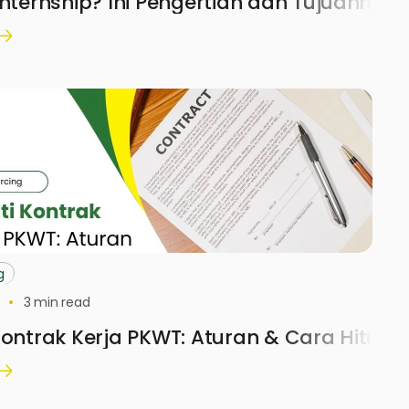
Internship? Ini Pengertian dan Tujuannya
g
3
min read
Kontrak Kerja PKWT: Aturan & Cara Hitung