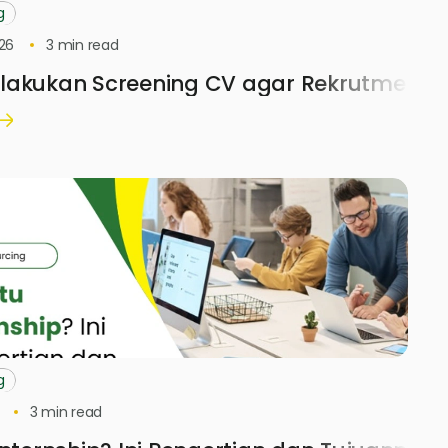
g
26
3
min read
akukan Screening CV agar Rekrutmen Lebi
g
3
min read