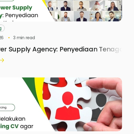
g
26
3
min read
r Supply Agency: Penyediaan Tenaga Ke