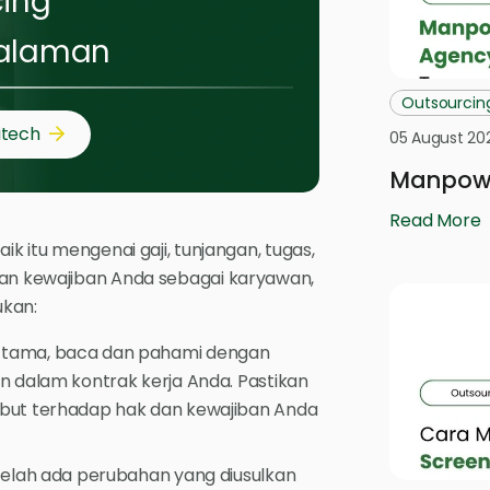
cing
alaman
Outsourcin
itech
05 August 20
Manpowe
Read More
ik itu mengenai gaji, tunjangan, tugas,
dan kewajiban Anda sebagai karyawan,
ukan:
-tama, baca dan pahami dengan
n dalam kontrak kerja Anda. Pastikan
but terhadap hak dan kewajiban Anda
telah ada perubahan yang diusulkan