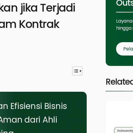
Out
an jika Terjadi
lam Kontrak
Layanan
hingga 
Pela
Relate
n Efisiensi Bisnis
man dari Ahli