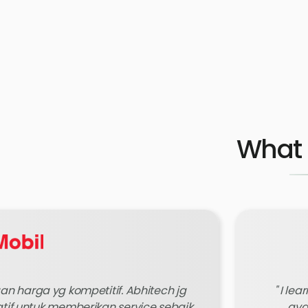
What 
n harga yg kompetitif. Abhitech jg
I lea
if untuk memberikan service sebaik
ava