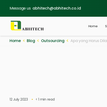
Message us
abhitech@abhitech.co.id
Home
S
Home
Blog
Outsourcing
Apa yang Harus Dila
12 July 2023
< 1
min read