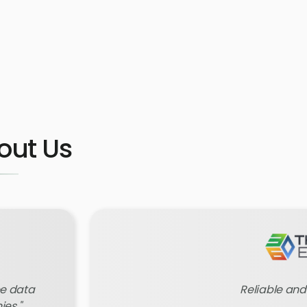
out Us
ee data
Reliable and
ies